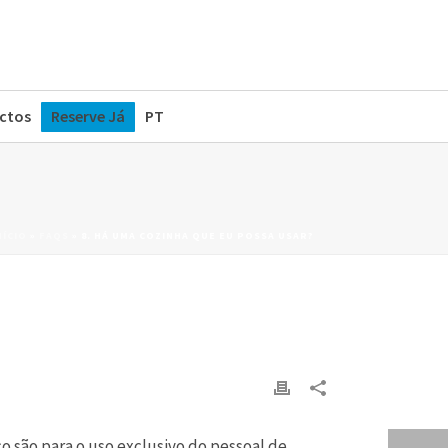
ctos
Reserve Já
PT
NÍCIO
»
FAQS
»
8. HÁ UMA COZINHA QUE EU POSSA USAR?
o são para o uso exclusivo do pessoal de