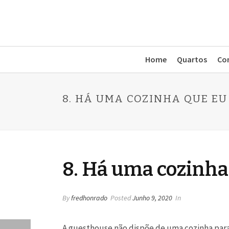
Home
Quartos
Co
8. HÁ UMA COZINHA QUE EU
8. Há uma cozinha
By
fredhonrado
Posted
Junho 9, 2020
In
A guesthouse não dispõe de uma cozinha para 