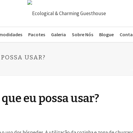
modidades
Pacotes
Galeria
Sobre Nós
Blogue
Conta
 POSSA USAR?
I
 que eu possa usar?
o uso dos hóspedes. A utilização da cozinha e zona de churrasc