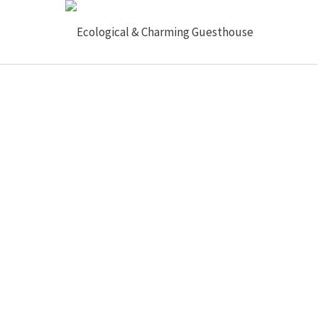
modidades
Pacotes
Galeria
Sobre Nós
Blogue
Conta