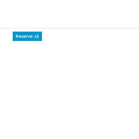
ctos
Reserve Já
PT