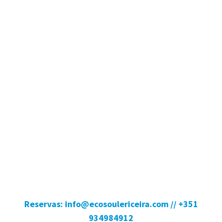
Preços para estadias em Abril, Maio e
Outubro
Preços para estadias em Junho e Setembro
Reservas: info@ecosoulericeira.com // +351
934984912