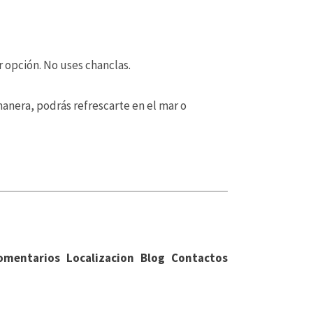
 opción. No uses chanclas.
anera, podrás refrescarte en el mar o
omentarios
Localizacion
Blog
Contactos