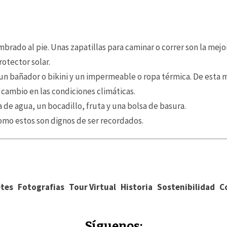
ado al pie. Unas zapatillas para caminar o correr son la mejor
otector solar.
un bañador o bikini y un impermeable o ropa térmica. De esta m
cambio en las condiciones climáticas.
de agua, un bocadillo, fruta y una bolsa de basura.
como estos son dignos de ser recordados.
tes
Fotografias
Tour Virtual
Historia
Sostenibilidad
C
Síguenos: