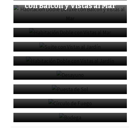
con Balcon y Vistas al Mar
Habitación Doble con
Vistas al Mar
Suite con Vistas al Jardín
Habitación Doble con
Vistas al Jardín
Desayuno
Puesta de Sol
Círculo de Fuego
Bodega