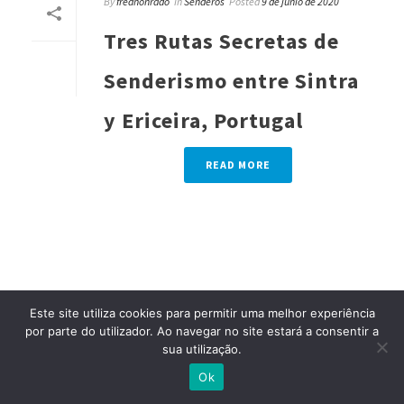
By
fredhonrado
In
Senderos
Posted
9 de junio de 2020
Tres Rutas Secretas de
Senderismo entre Sintra
y Ericeira, Portugal
READ MORE
Este site utiliza cookies para permitir uma melhor experiência
por parte do utilizador. Ao navegar no site estará a consentir a
sua utilização.
Ok