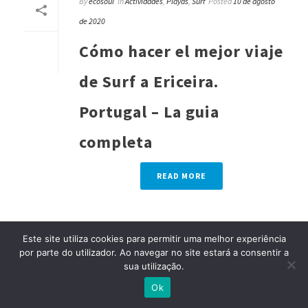
By
ecosoul
In
Actividades
,
Playas
,
Surf
Posted
10 de agosto
de 2020
Cómo hacer el mejor viaje
de Surf a Ericeira.
Portugal – La guia
completa
READ MORE
Este site utiliza cookies para permitir uma melhor experiência
por parte do utilizador. Ao navegar no site estará a consentir a
sua utilização.
Ok